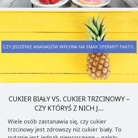
CZY JEDZENIE ANANASÓW WPŁYWA NA SMAK SPERMY? FAKTY...
CUKIER BIAŁY VS. CUKIER TRZCINOWY –
CZY KTÓRYŚ Z NICH J...
Wiele osób zastanawia się, czy cukier
trzcinowy jest zdrowszy niż cukier biały. To
pytanie jest jednak niepoprawne – należy