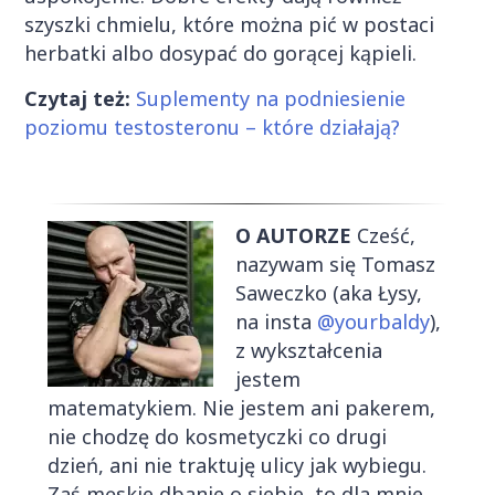
szyszki chmielu, które można pić w postaci
herbatki albo dosypać do gorącej kąpieli.
Czytaj też:
Suplementy na podniesienie
poziomu testosteronu – które działają?
O AUTORZE
Cześć,
nazywam się Tomasz
Saweczko (aka Łysy,
na insta
@yourbaldy
),
z wykształcenia
jestem
matematykiem. Nie jestem ani pakerem,
nie chodzę do kosmetyczki co drugi
dzień, ani nie traktuję ulicy jak wybiegu.
Zaś męskie dbanie o siebie, to dla mnie