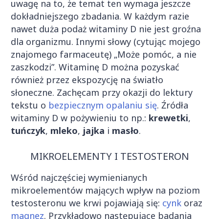
uwagę na to, że temat ten wymaga jeszcze
dokładniejszego zbadania. W każdym razie
nawet duża podaż witaminy D nie jest groźna
dla organizmu. Innymi słowy (cytując mojego
znajomego farmaceutę) „Może pomóc, a nie
zaszkodzi”. Witaminę D można pozyskać
również przez ekspozycję na światło
słoneczne. Zachęcam przy okazji do lektury
tekstu o
bezpiecznym opalaniu się
. Źródła
witaminy D w pożywieniu to np.:
krewetki
,
tuńczyk
,
mleko
,
jajka
i
masło
.
MIKROELEMENTY I TESTOSTERON
Wśród najczęściej wymienianych
mikroelementów mających wpływ na poziom
testosteronu we krwi pojawiają się:
cynk
oraz
magnez
. Przykładowo następujące badania