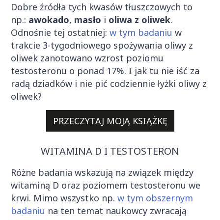
Dobre źródła tych kwasów tłuszczowych to
np.:
awokado
,
masło
i
oliwa z oliwek
.
Odnośnie tej ostatniej:
w tym badaniu
w
trakcie 3-tygodniowego spożywania oliwy z
oliwek zanotowano wzrost poziomu
testosteronu o ponad 17%. I jak tu nie iść za
radą dziadków i nie pić codziennie łyżki oliwy z
oliwek?
PRZECZYTAJ MOJĄ KSIĄŻKĘ
WITAMINA D I TESTOSTERON
Różne badania wskazują na związek między
witaminą D oraz poziomem testosteronu we
krwi. Mimo wszystko np.
w tym obszernym
badaniu
na ten temat naukowcy zwracają