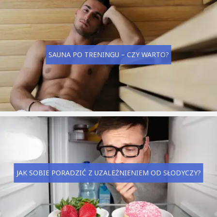
SAUNA PO TRENINGU – CZY WARTO?
JAK SOBIE PORADZIĆ Z UZALEŻNIENIEM OD SŁODYCZY?