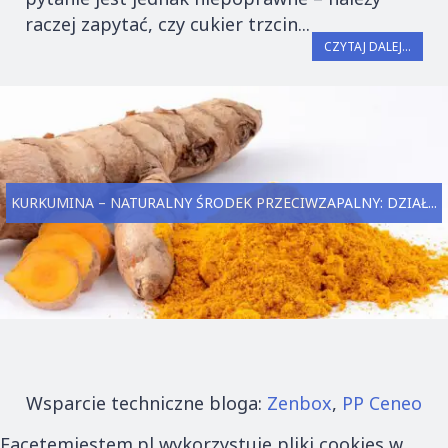
raczej zapytać, czy cukier trzcin...
CZYTAJ DALEJ...
KURKUMINA – NATURALNY ŚRODEK PRZECIWZAPALNY: DZIAŁ...
Wsparcie techniczne bloga:
Zenbox
,
PP Ceneo
Facetemjestem.pl wykorzystuje pliki cookies w