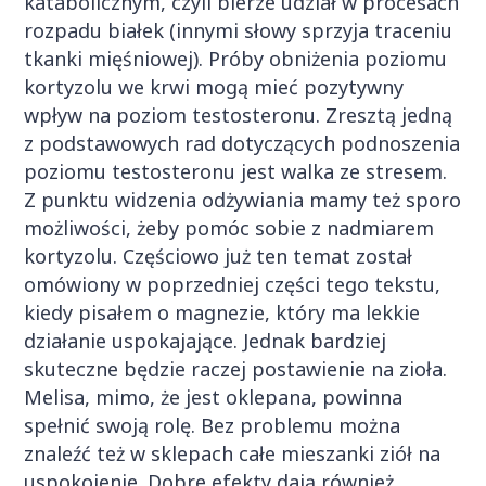
katabolicznym, czyli bierze udział w procesach
rozpadu białek (innymi słowy sprzyja traceniu
tkanki mięśniowej). Próby obniżenia poziomu
kortyzolu we krwi mogą mieć pozytywny
wpływ na poziom testosteronu. Zresztą jedną
z podstawowych rad dotyczących podnoszenia
poziomu testosteronu jest walka ze stresem.
Z punktu widzenia odżywiania mamy też sporo
możliwości, żeby pomóc sobie z nadmiarem
kortyzolu. Częściowo już ten temat został
omówiony w poprzedniej części tego tekstu,
kiedy pisałem o magnezie, który ma lekkie
działanie uspokajające. Jednak bardziej
skuteczne będzie raczej postawienie na zioła.
Melisa, mimo, że jest oklepana, powinna
spełnić swoją rolę. Bez problemu można
znaleźć też w sklepach całe mieszanki ziół na
uspokojenie. Dobre efekty dają również