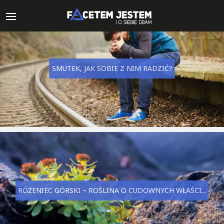
SMUTEK, JAK SOBIE Z NIM RADZIĆ?
RÓŻENIEC GÓRSKI – ROŚLINA O CUDOWNYCH WŁAŚCI...