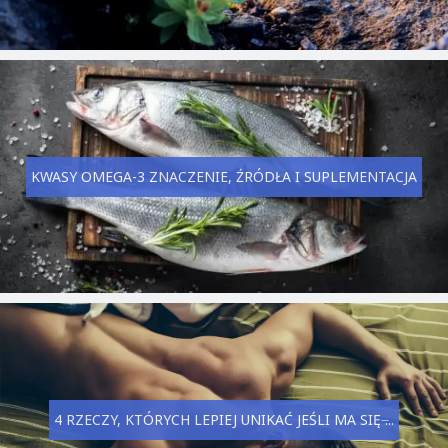
KWASY OMEGA-3 ZNACZENIE, ŹRÓDŁA I SUPLEMENTACJA
4 RZECZY, KTÓRYCH LEPIEJ UNIKAĆ JEŚLI MA SIĘ ̶...