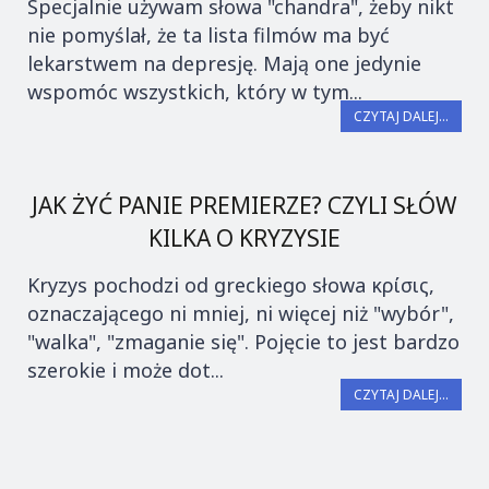
Specjalnie używam słowa "chandra", żeby nikt
nie pomyślał, że ta lista filmów ma być
lekarstwem na depresję. Mają one jedynie
wspomóc wszystkich, który w tym...
CZYTAJ DALEJ...
JAK ŻYĆ PANIE PREMIERZE? CZYLI SŁÓW
KILKA O KRYZYSIE
Kryzys pochodzi od greckiego słowa κρίσις,
oznaczającego ni mniej, ni więcej niż "wybór",
"walka", "zmaganie się". Pojęcie to jest bardzo
szerokie i może dot...
CZYTAJ DALEJ...