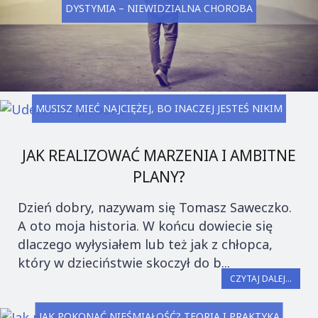
DYSTYMIA – NIEWIDZIALNA CHOROBA
MUSISZ MIEĆ NAJCIĘŻEJ, BO INACZEJ JESTEŚ NIKIM
JAK REALIZOWAĆ MARZENIA I AMBITNE
PLANY?
Dzień dobry, nazywam się Tomasz Saweczko.
A oto moja historia. W końcu dowiecie się
dlaczego wyłysiałem lub też jak z chłopca,
który w dzieciństwie skoczył do b...
CZYTAJ DALEJ...
JAK POKONAĆ NIEŚMIAŁOŚĆ? TEORIA I PRAKTYKA