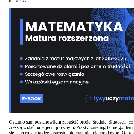
nią dbać.
Ostatnio sam postanowiłem zapuścić brodę (średniej długości), co
zresztą widać na zdjęciu głównym. Praktycznie nigdy nie goliłem
się na zero, ale takiego zarostu jak teraz nie miałem dawno. Od ra