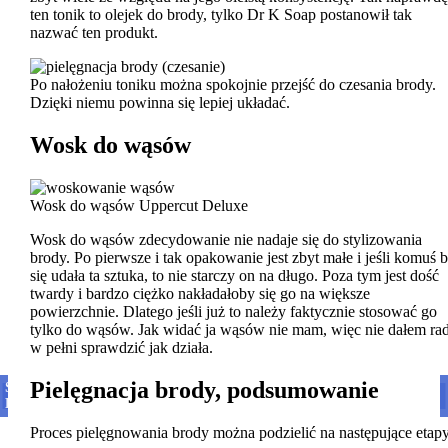
ten tonik to olejek do brody, tylko Dr K Soap postanowił tak
nazwać ten produkt.
Po nałożeniu toniku można spokojnie przejść do czesania brody.
Dzięki niemu powinna się lepiej układać.
Wosk do wąsów
Wosk do wąsów Uppercut Deluxe
Wosk do wąsów zdecydowanie nie nadaje się do stylizowania
brody. Po pierwsze i tak opakowanie jest zbyt małe i jeśli komuś 
się udała ta sztuka, to nie starczy on na długo. Poza tym jest dość
twardy i bardzo ciężko nakładałoby się go na większe
powierzchnie. Dlatego jeśli już to należy faktycznie stosować go
tylko do wąsów. Jak widać ja wąsów nie mam, więc nie dałem ra
w pełni sprawdzić jak działa.
Pielęgnacja brody, podsumowanie
STYLIZACJA ZAROSTU: CIENIOWANIE I PODSTAWOWE
STYLIZACJA BRODY I ZAROSTU (JAK DOBRAĆ ZAROST DO K...
BRAUN COOLTEC – SIŁA LODU W WALCE Z PODRAŻNI...
GOLARKA PHILIPS 7000 – WYŻSZY POZIOM GOLENIA
DEPILACJA MIEJSC INTYMNYCH U MĘŻCZYZN
DEPILACJA KLATKI PIERSIOWEJ
PRAKT...
Proces pielęgnowania brody można podzielić na następujące etapy