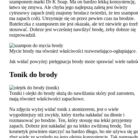
szamponem marki Dr K Soap. Ma on bardzo lekką konsystencję,
łatwo się zmywa. Ale chyba jego najlepszą zaletą jest świeży
cytrusowy zapach (mój znajomy brodacz twierdzi, że ten szampo
ma zapach coli). Utrzymuje się on przez pewien czas na brodzie.
Buteleczka z szamponem nie jest okazała, ale też niewiele go trze
stosować. Dobrze jest wcześniej nawilżyć brodę, żeby dobrze się
rozprowadził.
Mycie brody ma również właściwości rozweselająco-ogłupiające.
Jak widać powyżej: pielęgnacja brody może sprawiać wiele radośc
Tonik do brody
Toniki i olejki do brody służą do nawilżania skóry pod zarostem,
mają również właściwości zapachowe.
Na zdjęciu wyżej widać tonik z atomizerem, jest o wiele
wygodniejszy niż zwykły, który trzeba nakładać na dłonie i
rozmasować po brodzie. Ten, który stosuję ma lekki przyjemny
zapach. Dobrze jest nakładać go na lekko zwilżoną brodę. Ten
kosmetyk powinien starczyć na bardzo długo, bo nie używa się g
zbyt wiele ze względu na jego oleistą konsystencję. Tak naprawdę