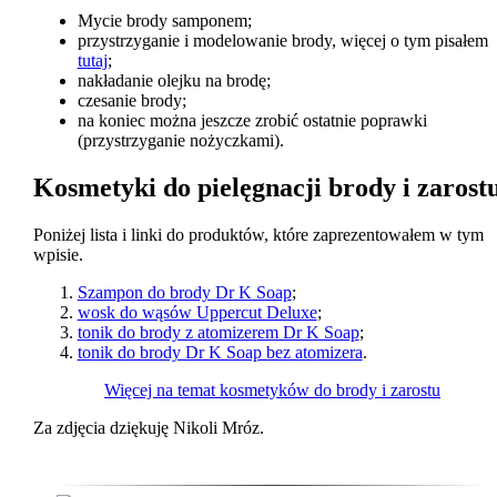
Mycie brody samponem;
przystrzyganie i modelowanie brody, więcej o tym pisałem
tutaj
;
nakładanie olejku na brodę;
czesanie brody;
na koniec można jeszcze zrobić ostatnie poprawki
(przystrzyganie nożyczkami).
Kosmetyki do pielęgnacji brody i zarost
Poniżej lista i linki do produktów, które zaprezentowałem w tym
wpisie.
Szampon do brody Dr K Soap
;
wosk do wąsów Uppercut Deluxe
;
tonik do brody z atomizerem Dr K Soap
;
tonik do brody Dr K Soap bez atomizera
.
Więcej na temat kosmetyków do brody i zarostu
Za zdjęcia dziękuję Nikoli Mróz.