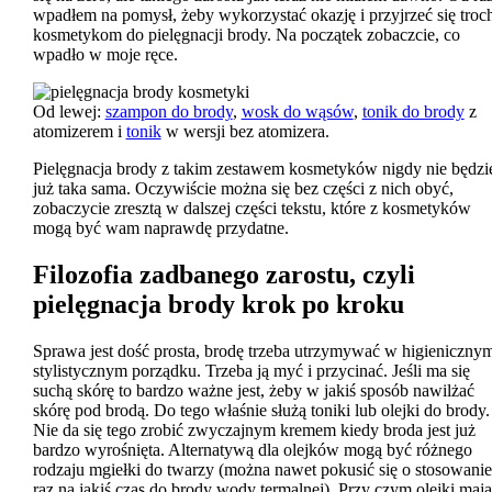
wpadłem na pomysł, żeby wykorzystać okazję i przyjrzeć się troc
kosmetykom do pielęgnacji brody. Na początek zobaczcie, co
wpadło w moje ręce.
Od lewej:
szampon do brody
,
wosk do wąsów
,
tonik do brody
z
atomizerem i
tonik
w wersji bez atomizera.
Pielęgnacja brody z takim zestawem kosmetyków nigdy nie będzi
już taka sama. Oczywiście można się bez części z nich obyć,
zobaczycie zresztą w dalszej części tekstu, które z kosmetyków
mogą być wam naprawdę przydatne.
Filozofia zadbanego zarostu, czyli
pielęgnacja brody krok po kroku
Sprawa jest dość prosta, brodę trzeba utrzymywać w higienicznym
stylistycznym porządku. Trzeba ją myć i przycinać. Jeśli ma się
suchą skórę to bardzo ważne jest, żeby w jakiś sposób nawilżać
skórę pod brodą. Do tego właśnie służą toniki lub olejki do brody.
Nie da się tego zrobić zwyczajnym kremem kiedy broda jest już
bardzo wyrośnięta. Alternatywą dla olejków mogą być różnego
rodzaju mgiełki do twarzy (można nawet pokusić się o stosowanie
raz na jakiś czas do brody wody termalnej). Przy czym olejki mają