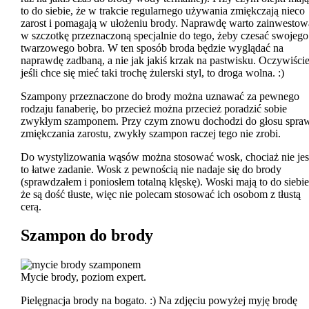
to do siebie, że w trakcie regularnego używania zmiękczają nieco
zarost i pomagają w ułożeniu brody. Naprawdę warto zainwestow
w szczotkę przeznaczoną specjalnie do tego, żeby czesać swojego
twarzowego bobra. W ten sposób broda będzie wyglądać na
naprawdę zadbaną, a nie jak jakiś krzak na pastwisku. Oczywiści
jeśli chce się mieć taki trochę żulerski styl, to droga wolna. :)
Szampony przeznaczone do brody można uznawać za pewnego
rodzaju fanaberię, bo przecież można przecież poradzić sobie
zwykłym szamponem. Przy czym znowu dochodzi do głosu spra
zmiękczania zarostu, zwykły szampon raczej tego nie zrobi.
Do wystylizowania wąsów można stosować wosk, chociaż nie jes
to łatwe zadanie. Wosk z pewnością nie nadaje się do brody
(sprawdzałem i poniosłem totalną klęskę). Woski mają to do siebie
że są dość tłuste, więc nie polecam stosować ich osobom z tłustą
cerą.
Szampon do brody
Mycie brody, poziom expert.
Pielęgnacja brody na bogato. :) Na zdjęciu powyżej myję brodę