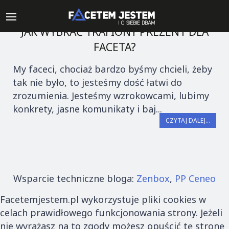
JAK WYBRAĆ TRAFIONY PREZENT DLA
FACETA?
My faceci, chociaż bardzo byśmy chcieli, żeby
tak nie było, to jesteśmy dość łatwi do
zrozumienia. Jesteśmy wzrokowcami, lubimy
konkrety, jasne komunikaty i baj...
CZYTAJ DALEJ...
Wsparcie techniczne bloga:
Zenbox
,
PP Ceneo
Facetemjestem.pl wykorzystuje pliki cookies w
celach prawidłowego funkcjonowania strony. Jeżeli
nie wyrażasz na to zgody możesz opuścić tę stronę