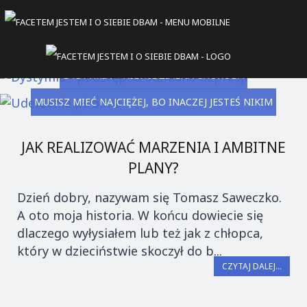
4 RZECZY, KTÓRYCH LEPIEJ UNIKAĆ JEŚLI MA SIĘ ̶...
SMUTEK, KTÓRY PRZYCHODZI ZNIKĄD
DYSTYMIA – NIEWIDZIALNA CHOROBA
MUSISZ MIEĆ NAJCIĘŻEJ, BO INACZEJ JESTEŚ NIKIM
JAK REALIZOWAĆ MARZENIA I AMBITNE
PLANY?
Dzień dobry, nazywam się Tomasz Saweczko.
A oto moja historia. W końcu dowiecie się
dlaczego wyłysiałem lub też jak z chłopca,
który w dzieciństwie skoczył do b...
CZYTAJ DALEJ...