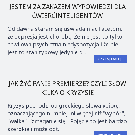
JESTEM ZA ZAKAZEM WYPOWIEDZI DLA
ĆWIERĆINTELIGENTÓW
Od dawna staram się uświadamiać facetom,
że depresja jest chorobą. Że nie jest to tylko
chwilowa psychiczna niedyspozycja i że nie
jest to stan typowy jedynie d...
CZYTAJ DALEJ...
JAK ŻYĆ PANIE PREMIERZE? CZYLI SŁÓW
KILKA O KRYZYSIE
Kryzys pochodzi od greckiego słowa κρίσις,
oznaczającego ni mniej, ni więcej niż "wybór",
"walka", "zmaganie się". Pojęcie to jest bardzo
szerokie i może dot...