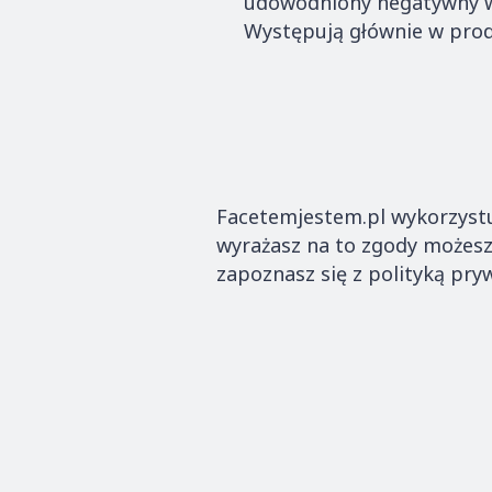
udowodniony negatywny w
Występują głównie w prod
Facetemjestem.pl wykorzystuj
wyrażasz na to zgody możesz 
zapoznasz się z polityką pry