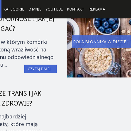
KATEGORIE
O MNIE
YOUTUBE
KONTAKT
REKLAMA
PORNOŚĆ I JAK JEJ
EGAĆ?
, w którym komórki
ROLA BŁONNIKA W DIECIE –
oną wrażliwość na
monu odpowiedzialnego
...
CZYTAJ DALEJ...
E TRANS I JAK
 ZDROWIE?
najbardziej
ety, które mają