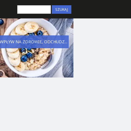
 WPŁYW NA ZDROWIE, ODCHUDZ...