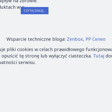
pływ na zdrowie.
uktach wys...
CZYTAJ DALEJ...
Wsparcie techniczne bloga:
Zenbox
,
PP Ceneo
e pliki cookies w celach prawidłowego funkcjonowani
opuścić tę stronę lub wyłączyć ciasteczka.
Tutaj
dow
watności serwisu.