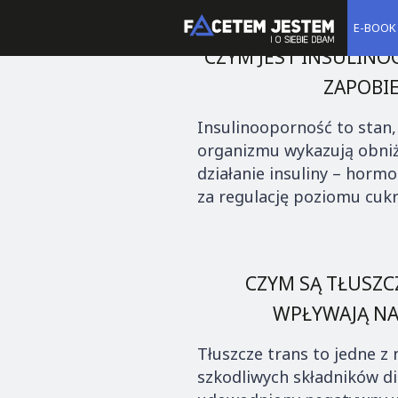
E-BOOK
CZYM JEST INSULINOO
ZAPOBI
Insulinooporność to stan
organizmu wykazują obniż
działanie insuliny – hor
za regulację poziomu cukru
CZYM SĄ TŁUSZCZ
WPŁYWAJĄ NA
Tłuszcze trans to jedne z 
szkodliwych składników di