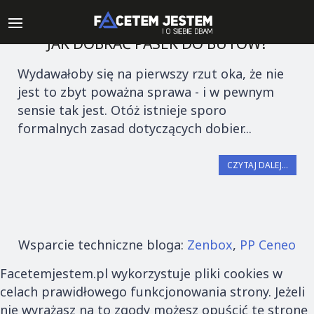
JAK DOBRAĆ PASEK DO BUTÓW?
Wydawałoby się na pierwszy rzut oka, że nie
jest to zbyt poważna sprawa - i w pewnym
sensie tak jest. Otóż istnieje sporo
formalnych zasad dotyczących dobier...
CZYTAJ DALEJ...
Wsparcie techniczne bloga:
Zenbox
,
PP Ceneo
Facetemjestem.pl wykorzystuje pliki cookies w
celach prawidłowego funkcjonowania strony. Jeżeli
nie wyrażasz na to zgody możesz opuścić tę stronę